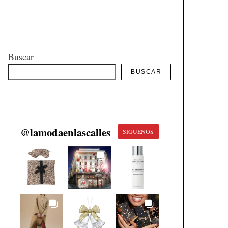
Buscar
BUSCAR
@
lamodaenlascalles
SÍGUENOS