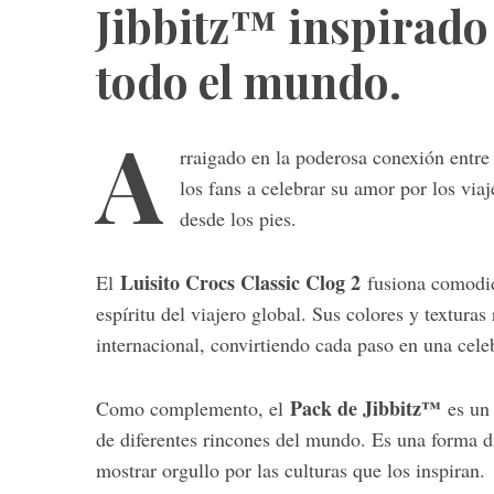
Jibbitz™ inspirado 
e
a
todo el mundo.
r
c
h
A
f
rraigado en la poderosa conexión entre 
o
los fans a celebrar su amor por los viaj
r
desde los pies.
:
Luisito Crocs Classic Clog 2
El
fusiona comodida
espíritu del viajero global. Sus colores y texturas
internacional, convirtiendo cada paso en una celeb
Pack de Jibbitz™
Como complemento, el
es un 
de diferentes rincones del mundo. Es una forma div
mostrar orgullo por las culturas que los inspiran.