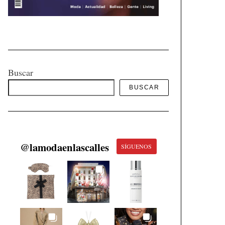
Buscar
BUSCAR
@
lamodaenlascalles
SÍGUENOS