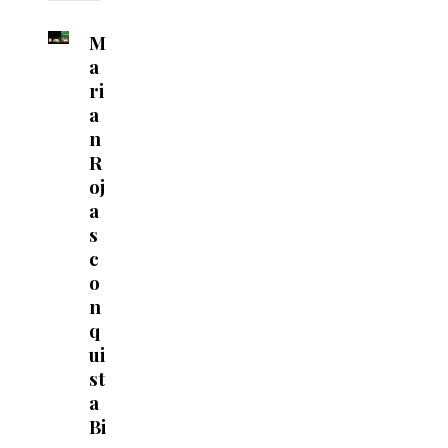
M
a
ri
a
n
R
oj
a
s
c
o
n
q
ui
st
a
Bi