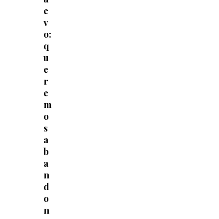
e
v
o:
q
u
e
r
e
m
o
s
a
b
a
n
d
o
n