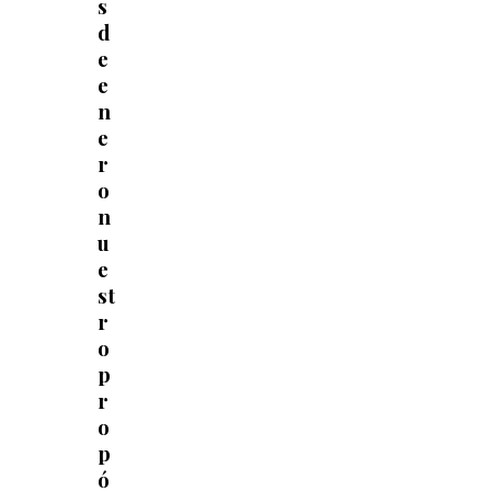
s
d
e
e
n
e
r
o
n
u
e
st
r
o
p
r
o
p
ó