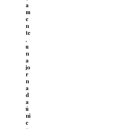
a
m
e
n
te
,
u
n
a
jo
r
n
a
d
a
ú
ni
c