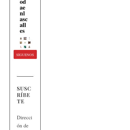
od
ae
nl
asc
all
es
SÍGUENOS
SUSC
RÍBE
TE
Direcci
ón de