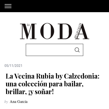
S
S
e
E
A
a
R
C
05/11/2021
r
H
c
La Vecina Rubia by Calzedonia:
h
una colección para bailar,
f
brillar, ¡y soñar!
o
r
by
Ana García
: