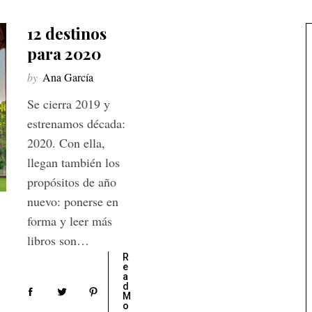
12 destinos
para 2020
by
Ana García
Se cierra 2019 y
estrenamos década:
2020. Con ella,
llegan también los
propósitos de año
nuevo: ponerse en
forma y leer más
libros son…
R
e
a
d
M
o