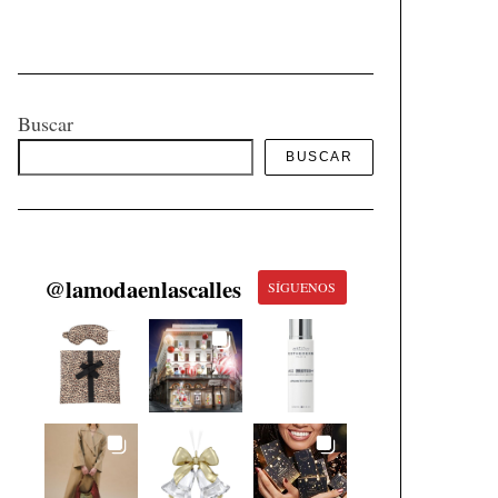
Buscar
BUSCAR
@
lamodaenlascalles
SÍGUENOS