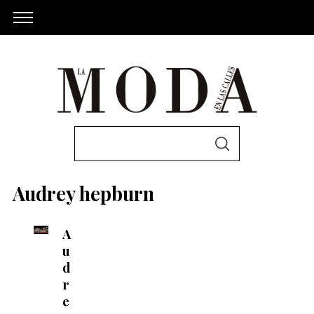
S
S
e
E
A
a
R
Audrey hepburn
C
r
H
c
A
h
u
f
d
o
r
r
e
: