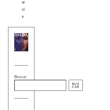
ar
cí
a
Buscar
BUS
CAR