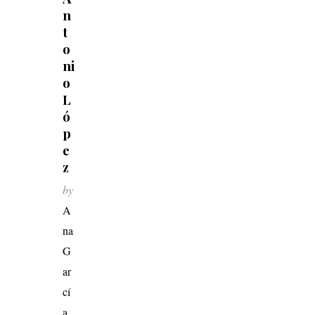
n
t
o
ni
o
L
ó
p
e
z
by
A
na
G
ar
cí
a