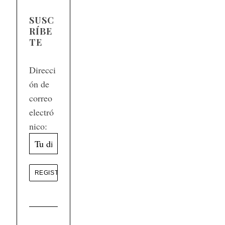
SUSC
RÍBE
TE
Direcci
ón de
correo
electró
nico: