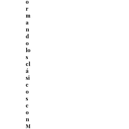
o
r
m
a
n
d
o
lo
s
cl
á
si
c
o
s
c
o
n
M