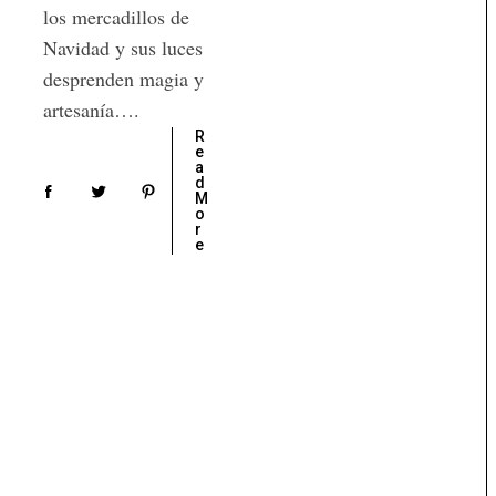
los mercadillos de
Navidad y sus luces
desprenden magia y
artesanía….
R
e
a
d
M
o
r
e