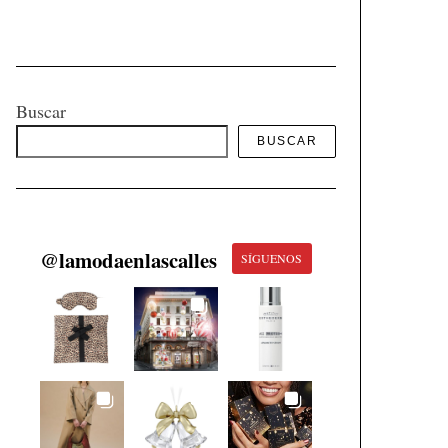
Buscar
BUSCAR
@
lamodaenlascalles
SÍGUENOS