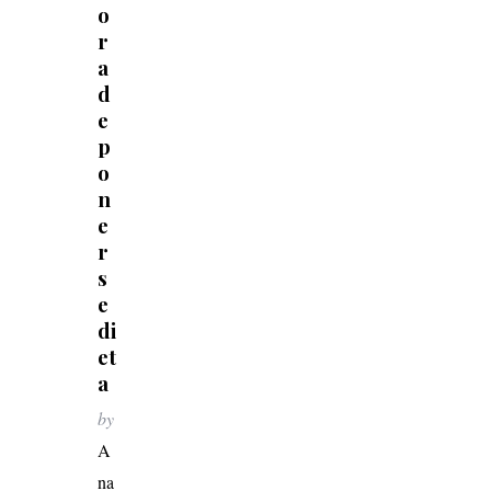
o
r
a
d
e
p
o
n
e
r
s
e
di
et
a
S
e
by
a
A
r
na
c