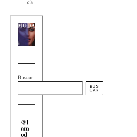
f
cía
o
r
:
Buscar
BUS
CAR
@
l
am
od