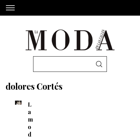
S
S
e
E
A
a
R
dolores Cortés
C
r
H
c
L
h
a
f
m
o
o
r
d
: