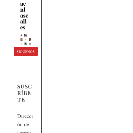
ae
nl
asc
all
es
SÍGUENOS
SUSC
RÍBE
TE
Direcci
ón de
correo