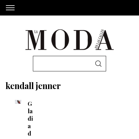
S
S
e
E
A
a
R
kendall jenner
C
r
H
c
G
h
la
f
di
o
a
r
d
: