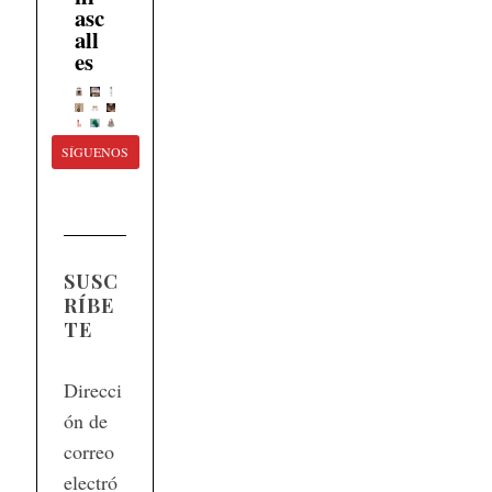
asc
all
es
SÍGUENOS
SUSC
RÍBE
TE
Direcci
ón de
correo
electró