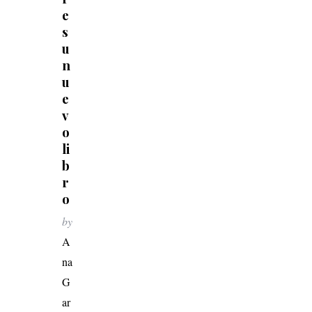
e
s
u
n
u
e
v
o
li
b
r
o
by
A
na
G
ar