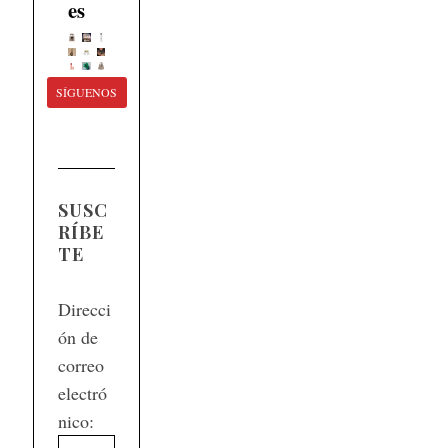
es
SÍGUENOS
SUSC
RÍBE
TE
Direcci
ón de
correo
electró
nico: