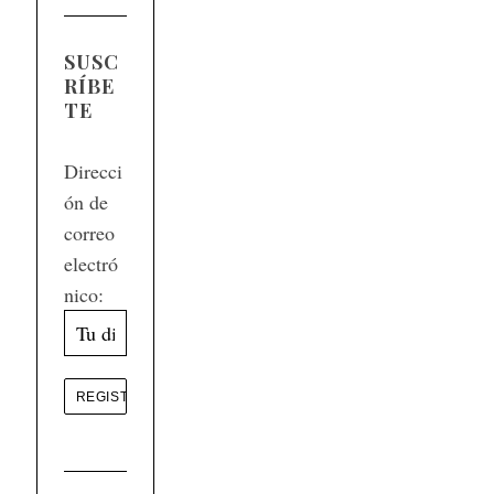
SUSC
RÍBE
TE
Direcci
ón de
correo
electró
nico: