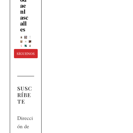
ae
nl
asc
all
es
SÍGUENOS
SUSC
RÍBE
TE
Direcci
ón de