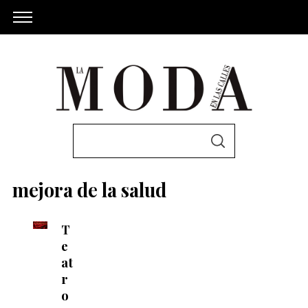
S
S
e
E
A
a
R
mejora de la salud
C
r
H
c
T
h
e
f
at
o
r
r
o
: