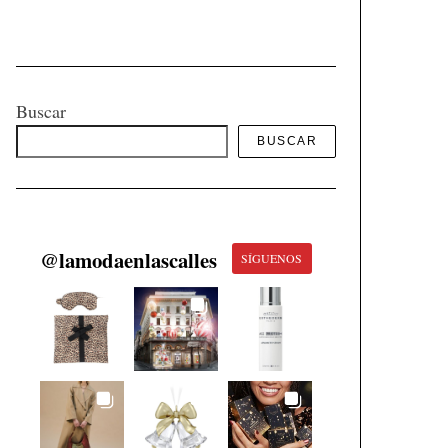
Buscar
BUSCAR
@
lamodaenlascalles
SÍGUENOS