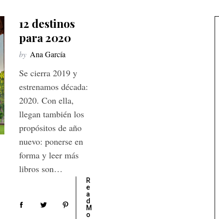
12 destinos
para 2020
by
Ana García
Se cierra 2019 y
estrenamos década:
2020. Con ella,
llegan también los
propósitos de año
nuevo: ponerse en
forma y leer más
libros son…
R
e
a
d
M
o