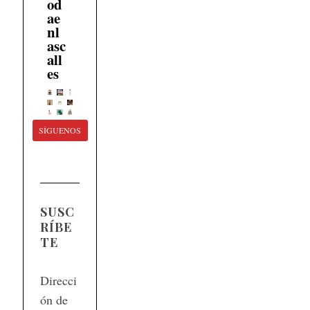
od
ae
nl
asc
all
es
SÍGUENOS
SUSC
RÍBE
TE
Direcci
ón de