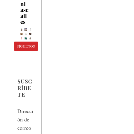
nl
asc
all
es
SÍGUENOS
SUSC
RÍBE
TE
Direcci
ón de
correo