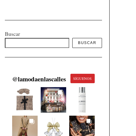
Buscar
BUSCAR
@
lamodaenlascalles
SÍGUENOS