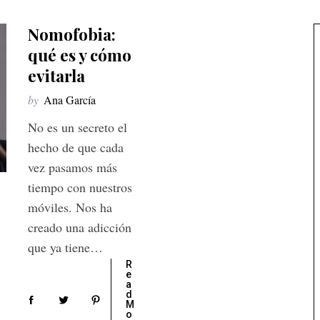
Nomofobia:
qué es y cómo
evitarla
by
Ana García
No es un secreto el
hecho de que cada
vez pasamos más
tiempo con nuestros
móviles. Nos ha
creado una adicción
que ya tiene…
R
e
a
d
M
o