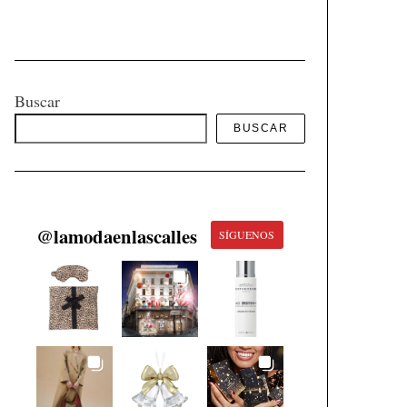
Buscar
BUSCAR
@
lamodaenlascalles
SÍGUENOS