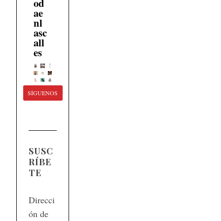
od
ae
nl
asc
all
es
SÍGUENOS
SUSC
RÍBE
TE
Direcci
ón de