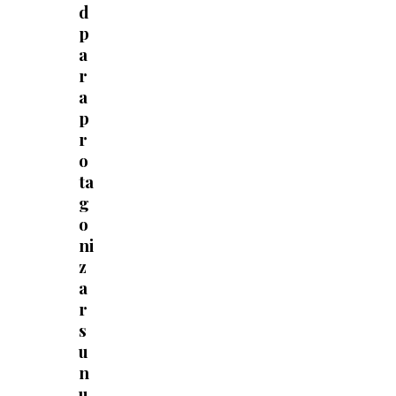
d
p
a
r
a
p
r
o
ta
g
o
ni
z
a
r
s
u
n
u