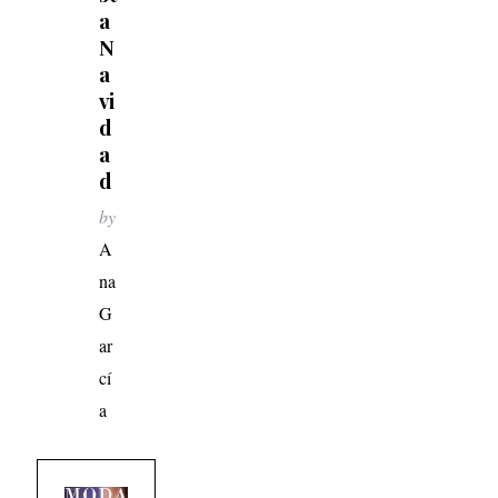
a
N
a
vi
d
a
d
by
A
na
G
ar
cí
a