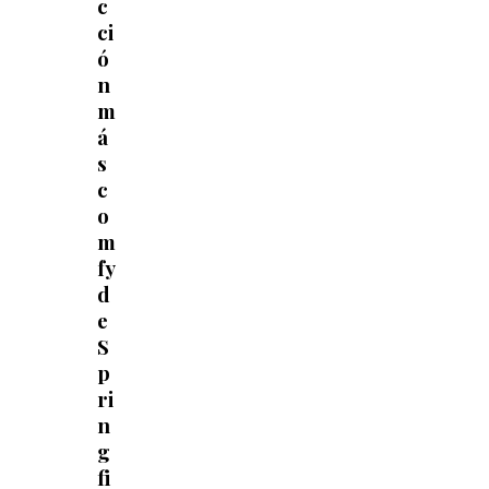
c
ci
ó
n
m
á
s
c
o
m
fy
d
e
S
p
ri
n
g
fi