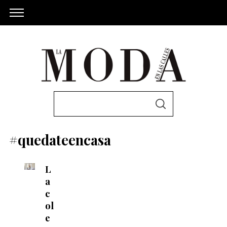
S
S
e
E
A
a
R
#quedateencasa
C
r
H
c
L
h
a
f
c
o
ol
r
e
: