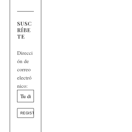
SUSC
RÍBE
TE
Direcci
ón de
correo
electró
nico: