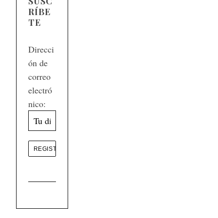
SUSC
RÍBE
TE
Direcci
ón de
correo
electró
nico: