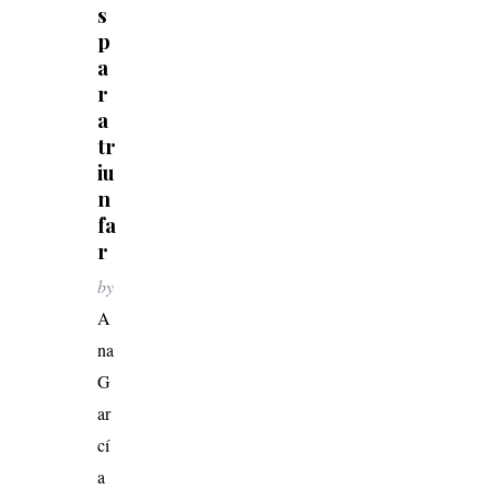
s
p
a
r
a
tr
iu
n
fa
r
by
A
na
G
ar
cí
a