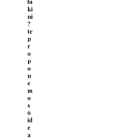
bi
ki
ni
?
te
p
r
o
p
o
n
e
m
o
s
6
id
e
a