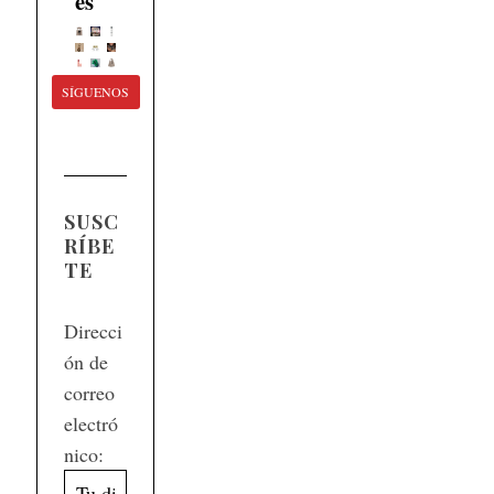
es
SÍGUENOS
SUSC
RÍBE
TE
Direcci
ón de
correo
electró
nico: