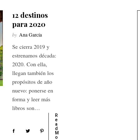
12 destinos
para 2020
by
Ana García
Se cierra 2019 y
estrenamos década:
2020. Con ella,
llegan también los
propósitos de año
nuevo: ponerse en
forma y leer más
libros son…
R
e
a
d
M
o