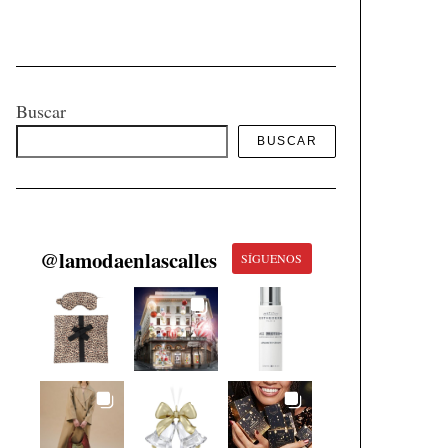
Buscar
BUSCAR
@
lamodaenlascalles
SÍGUENOS