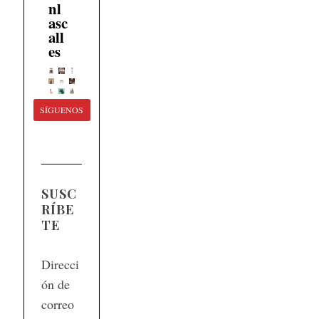
nl
asc
all
es
SÍGUENOS
SUSC
RÍBE
TE
Direcci
ón de
correo