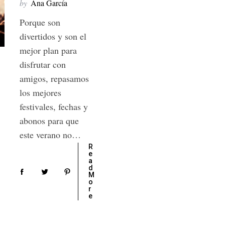
by
Ana García
Porque son
divertidos y son el
mejor plan para
disfrutar con
amigos, repasamos
los mejores
festivales, fechas y
abonos para que
este verano no…
R
e
a
d
M
o
r
e