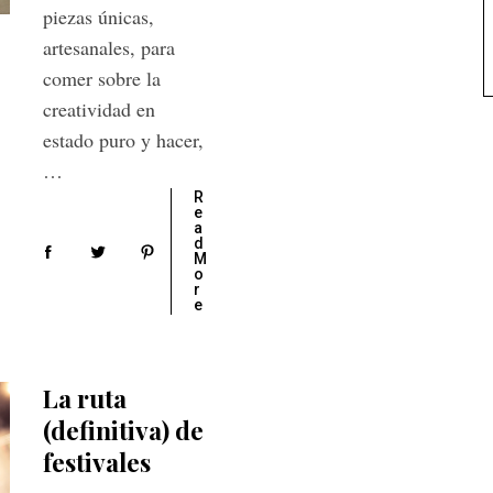
piezas únicas,
artesanales, para
comer sobre la
creatividad en
estado puro y hacer,
…
R
e
a
d
M
o
r
e
La ruta
(definitiva) de
festivales