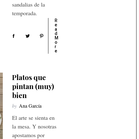
sandalias de la
temporada.
R
e
a
d
M
o
r
e
Platos que
pintan (muy)
bien
by
Ana García
El arte se sienta en
la mesa. Y nosotras
apostamos por