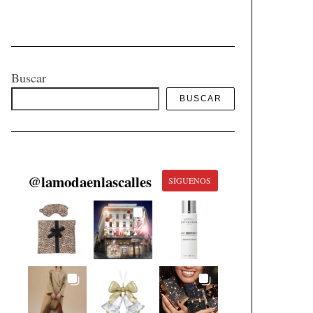
Buscar
BUSCAR
@
lamodaenlascalles
SÍGUENOS