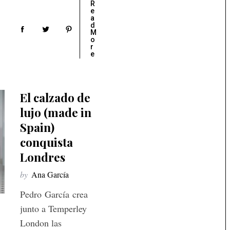
R
e
a
d
M
o
r
e
El calzado de
lujo (made in
Spain)
conquista
Londres
by
Ana García
Pedro García crea
junto a Temperley
London las