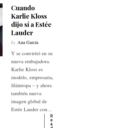
Cuando
Karlie Kloss
dijo sí a Estée
Lauder
by
Ana García
Y se convirtió en su
nueva embajadora.
Karlie Kloss es
modelo, empresaria,
filántropa – y ahora
también nueva
imagen global de
Estée Lauder con…
R
e
a