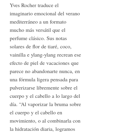
Yves Rocher traduce el
imaginario emocional del verano
mediterráneo a un formato
S
mucho más versátil que el
e
perfume clásico. Sus notas
a
r
solares de flor de tiaré, coco,
c
vainilla e ylang-ylang recrean ese
h
efecto de piel de vacaciones que
f
parece no abandonarte nunca, en
o
r
una fórmula ligera pensada para
:
pulverizarse libremente sobre el
cuerpo y el cabello a lo largo del
día. “Al vaporizar la bruma sobre
el cuerpo y el cabello en
movimiento, o al combinarla con
la hidratación diaria, logramos