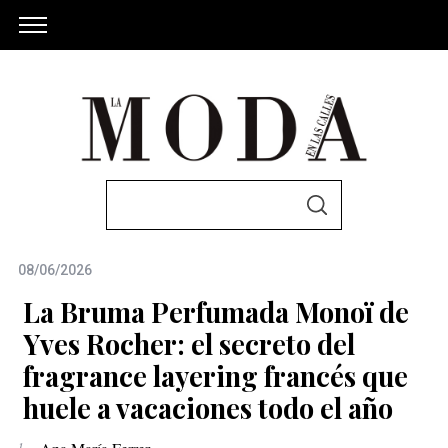
S
S
e
E
A
a
R
C
08/06/2026
r
H
c
La Bruma Perfumada Monoï de
h
Yves Rocher: el secreto del
f
fragrance layering francés que
o
huele a vacaciones todo el año
r
: