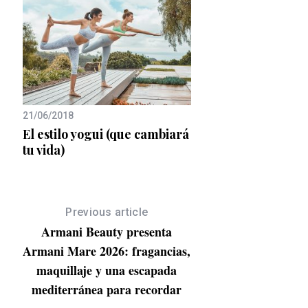
21/06/2018
02/06/2025
El estilo yogui (que cambiará
Celebra tres años
e de
tu vida)
entrenando para ser
rmo-
junto a KO URBAN
CENTER
Previous article
Armani Beauty presenta
Armani Mare 2026: fragancias,
maquillaje y una escapada
mediterránea para recordar