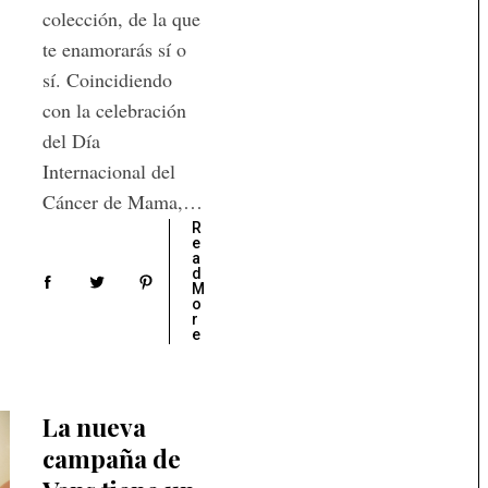
colección, de la que
te enamorarás sí o
sí. Coincidiendo
con la celebración
del Día
Internacional del
Cáncer de Mama,…
R
e
a
d
M
o
r
e
La nueva
campaña de