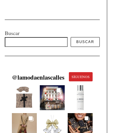
Buscar
BUSCAR
@
lamodaenlascalles
SÍGUENOS