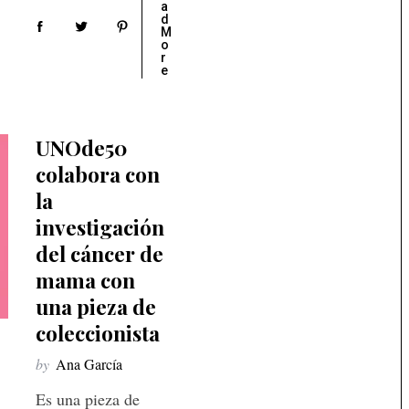
a
d
M
o
r
e
UNOde50
colabora con
la
investigación
del cáncer de
mama con
una pieza de
coleccionista
by
Ana García
Es una pieza de