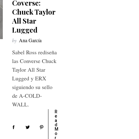
Coverse:
Chuck Taylor
All Star
Lugged
by
Ana García
Sabel Ross rediseña
las Converse Chuck
Taylor All Star
Lugged y ERX
siguiendo su sello
de A-COLD-
WALL.
R
e
a
d
M
o
r