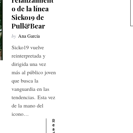
o de la línea
Sicko19 de
Pull&Bear
by
Ana García
Sicko19 vuelve
reinterpretada y
dirigida una vez
más al público joven
que busca la
vanguardia en las
tendencias. Esta vez
de la mano del
icono…
R
e
a