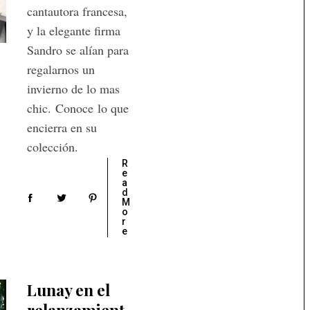
cantautora francesa,
y la elegante firma
Sandro se alían para
regalarnos un
invierno de lo mas
chic. Conoce lo que
encierra en su
colección.
R
e
a
d
M
o
r
e
Lunay en el
relanzamient