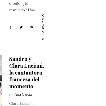
diseño. ¿El
resultado? Una…
R
e
a
d
M
o
r
e
Sandro y
Clara Luciani,
la cantautora
francesa del
momento
by
Ana García
Clara Luciani,