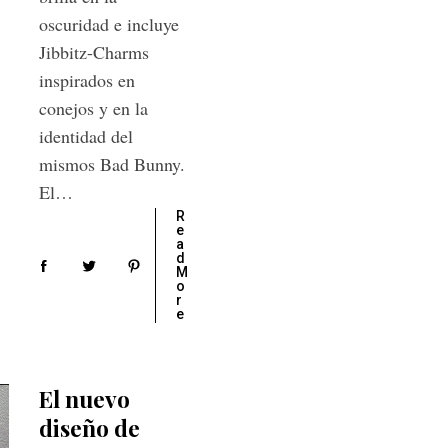
oscuridad e incluye
Jibbitz-Charms
inspirados en
conejos y en la
identidad del
mismos Bad Bunny.
El…
R
e
a
d
M
o
r
e
El nuevo
diseño de