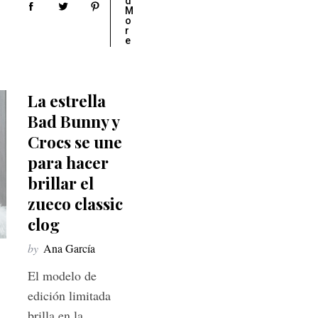
d
M
o
r
e
La estrella
Bad Bunny y
Crocs se une
para hacer
brillar el
zueco classic
clog
by
Ana García
El modelo de
edición limitada
brilla en la