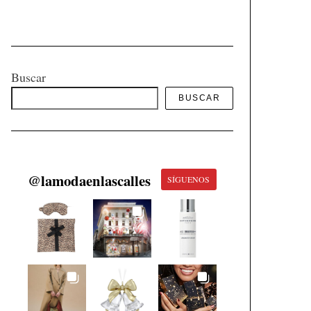
Buscar
BUSCAR
@
lamodaenlascalles
SÍGUENOS