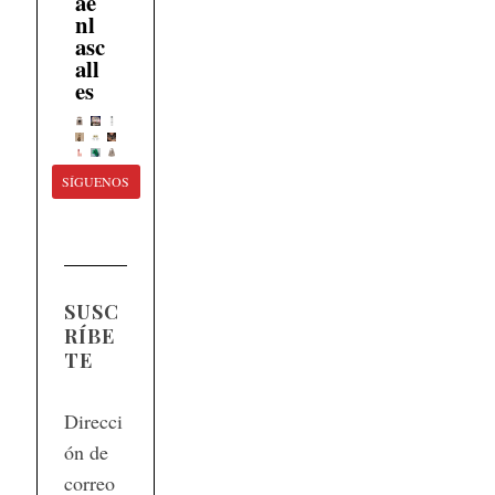
ae
nl
asc
all
es
SÍGUENOS
SUSC
RÍBE
TE
Direcci
ón de
correo