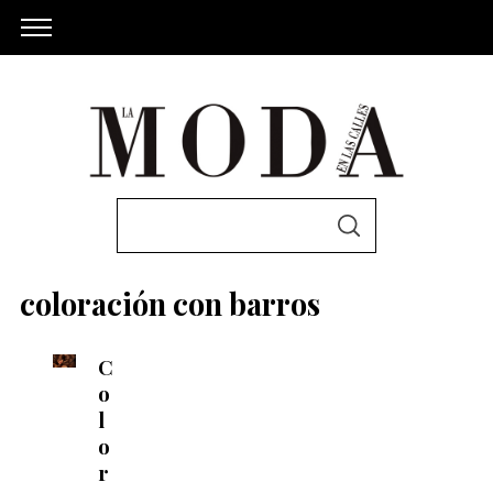
S
S
e
E
A
a
R
coloración con barros
C
r
H
c
C
h
o
f
l
o
o
r
r
: