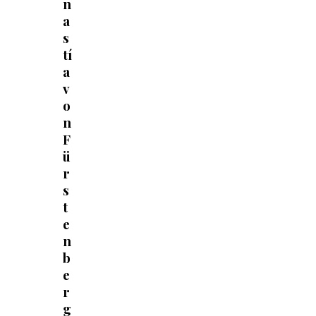
n
a
s
tí
a
v
o
n
F
ü
r
s
t
e
n
b
e
r
g