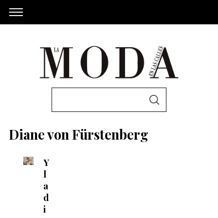
S
S
e
E
A
a
R
Diane von Fürstenberg
C
r
H
c
Y
h
l
f
a
o
d
r
i
: