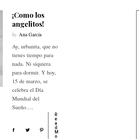
¡Como los
angelitos!
by
Ana García
Ay, urbanita, que no
tienes tiempo para
nada. Ni siquiera
para dormir. Y hoy,
15 de marzo, se
celebra el Día
Mundial del
Sueño….
R
e
a
d
M
o