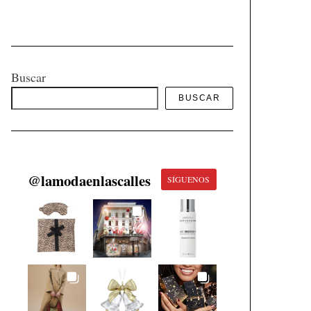
Buscar
BUSCAR
@
lamodaenlascalles
SÍGUENOS