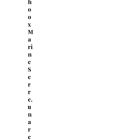
h
o
o
x
M
a
ri
n
e
S
e
r
r
e,
u
n
a
r
e