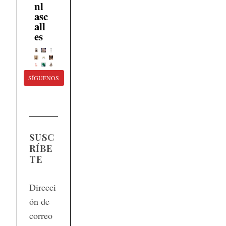
nl
asc
all
es
SÍGUENOS
SUSC
RÍBE
TE
Direcci
ón de
correo