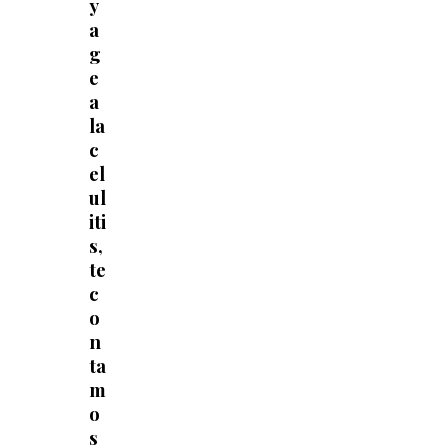
y
a
g
e
a
la
c
el
ul
iti
s,
te
c
o
n
ta
m
o
s