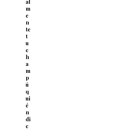
al
m
e
n
te
t
u
c
h
a
m
p
ú
q
ui
é
n
di
c