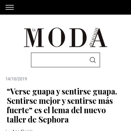
S
S
e
E
A
a
R
C
14/10/2019
r
H
c
“Verse guapa y sentirse guapa.
h
Sentirse mejor y sentirse más
f
fuerte“ es el lema del nuevo
o
taller de Sephora
r
: