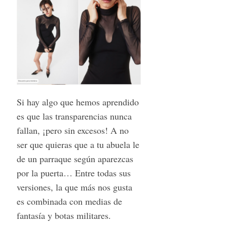
S
e
a
r
c
h
f
Si hay algo que hemos aprendido
o
es que las transparencias nunca
r
fallan, ¡pero sin excesos! A no
:
ser que quieras que a tu abuela le
de un parraque según aparezcas
por la puerta… Entre todas sus
versiones, la que más nos gusta
es combinada con medias de
fantasía y botas militares.