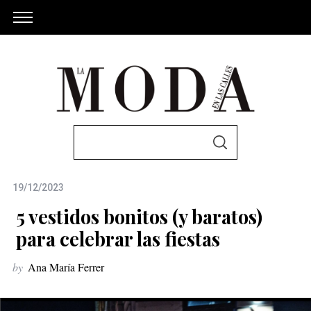
S
S
e
E
A
a
R
C
19/12/2023
r
H
c
5 vestidos bonitos (y baratos)
h
para celebrar las fiestas
f
by
Ana María Ferrer
o
r
: