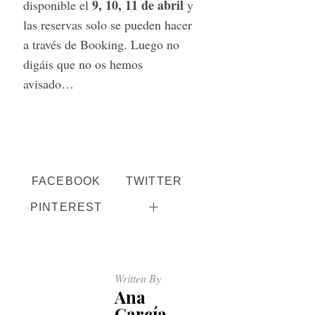
9, 10, 11 de abril
disponible el
y
las reservas solo se pueden hacer
a través de Booking. Luego no
digáis que no os hemos
avisado…
S
e
a
r
FACEBOOK
TWITTER
c
h
PINTEREST
f
o
r
:
Written By
Ana
García