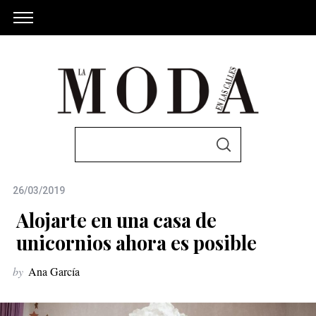
S
S
e
E
A
a
R
C
26/03/2019
r
H
c
Alojarte en una casa de
h
unicornios ahora es posible
f
by
Ana García
o
r
: