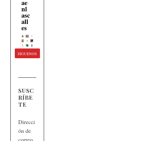
ae
nl
asc
all
es
SÍGUENOS
SUSC
RÍBE
TE
Direcci
ón de
correo