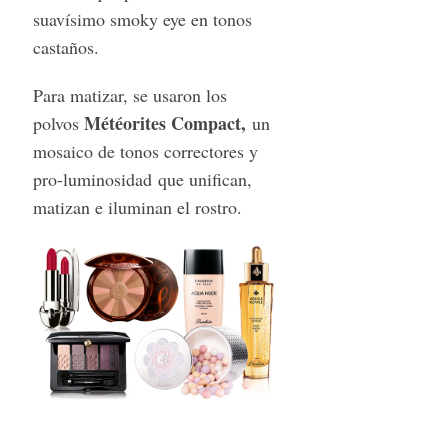
suavísimo smoky eye en tonos
castaños.
Para matizar, se usaron los
Météorites Compact,
polvos
un
mosaico de tonos correctores y
pro-luminosidad que unifican,
matizan e iluminan el rostro.