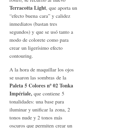
Terracotta Light
, que aporta un
“efecto buena cara” y calidez
inmediatos (bastan tres
segundos) y que se usó tanto a
modo de colorete como para
crear un ligerísimo efecto
contouring.
S
e
A la hora de maquillar los ojos
a
se usaron las sombras de la
r
Paleta 5 Colores nº 02 Tonka
c
Impériale,
que contiene 5
h
f
tonalidades: una base para
o
iluminar y unificar la zona, 2
r
tonos nude y 2 tonos más
:
oscuros que permiten crear un