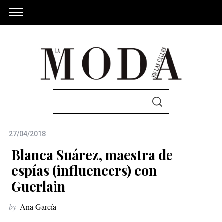
S
S
e
E
A
a
R
C
27/04/2018
r
H
c
Blanca Suárez, maestra de
h
espías (influencers) con
f
Guerlain
o
r
by
Ana García
: