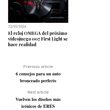
10/05/2018
Cuando Karlie Kloss 
22/05/2026
Estée Lauder
El reloj OMEGA del próximo
videojuego 007 First Light se
hoo
hace realidad
Previous article
6 consejos para un auto
bronceado perfecto
Next article
Vuelven los diseños más
icónicos de ERES