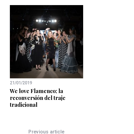
03/11/2021
Lancôme x Emily en 
surprise de la temp
rte
21/01/2019
We love Flamenco; la
reconversión del traje
tradicional
Previous article