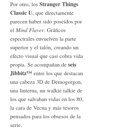
Stranger Things
Por otro, los
Classic U
, que directamente
parecen haber sido poseídos por
el
Mind Flayer
. Gráficos
espectrales envuelven la parte
superior y el talón, creando un
efecto visual que casi cobra vida
S
seis
propia. Se acompañan de
e
Jibbitz™
entre los que destacan
a
una cabeza 3D de Demogorgon,
r
c
una linterna, un walkie talkie de
h
los que salvaban vidas en los 80,
f
la cara de Vecna y más tesoros
o
pensados para los obsesos de la
r
:
serie.