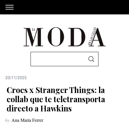
S
S
e
E
A
a
R
C
20/11/2025
r
H
c
Crocs x Stranger Things: la
h
collab que te teletransporta
f
directo a Hawkins
o
r
by
Ana María Ferrer
: