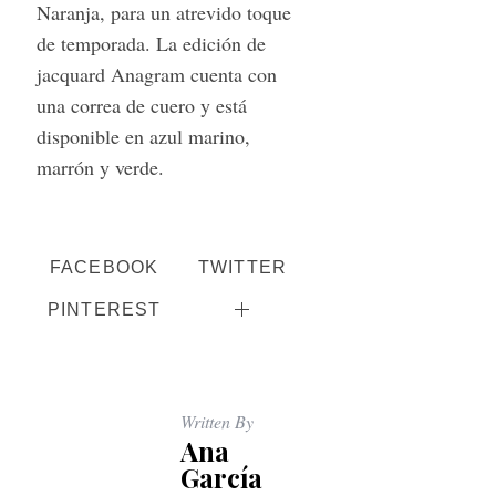
Naranja, para un atrevido toque
de temporada. La edición de
jacquard Anagram cuenta con
una correa de cuero y está
disponible en azul marino,
marrón y verde.
S
e
FACEBOOK
TWITTER
a
r
PINTEREST
c
h
f
o
Written By
r
Ana
:
García