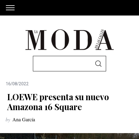
S
S
e
E
A
a
R
C
16/08/2022
r
H
c
LOEWE presenta su nuevo
h
Amazona 16 Square
f
by
Ana García
o
r
: