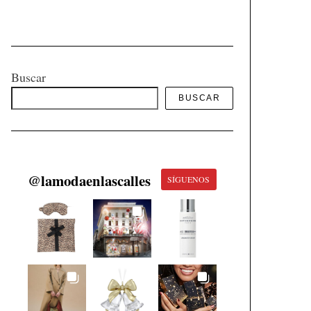
Buscar
BUSCAR
@
lamodaenlascalles
SÍGUENOS