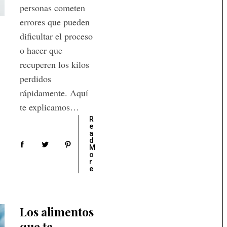
personas cometen
errores que pueden
dificultar el proceso
o hacer que
recuperen los kilos
perdidos
rápidamente. Aquí
te explicamos…
R
e
a
d
M
o
r
e
Los alimentos
que te