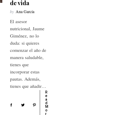
de vida
by
Ana García
El asesor
nutricional, Jaume
Giménez, no lo
duda: si quieres
comenzar el año de
manera saludable,
tienes que
incorporar estas
pautas. Además,
tienes que añadir…
R
e
a
d
M
o
r