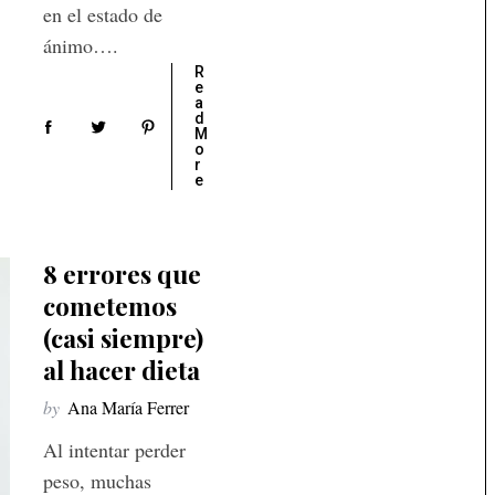
en el estado de
ánimo….
R
e
a
d
M
o
r
e
8 errores que
cometemos
(casi siempre)
al hacer dieta
by
Ana María Ferrer
Al intentar perder
peso, muchas