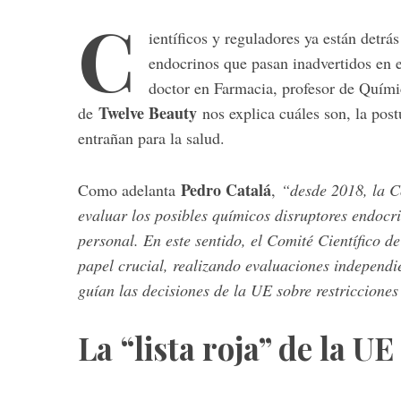
C
ientíficos y reguladores ya están detrá
endocrinos que pasan inadvertidos en 
doctor en Farmacia, profesor de Quími
S
e
Twelve Beauty
de
nos explica cuáles son, la pos
a
entrañan para la salud.
r
c
Pedro Catalá
Como adelanta
,
“desde 2018, la C
h
f
evaluar los posibles químicos disruptores endocr
o
personal. En este sentido, el Comité Científico
r
papel crucial, realizando evaluaciones independie
:
guían las decisiones de la UE sobre restricciones
La “lista roja” de la UE