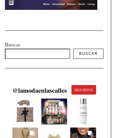
Buscar
BUSCAR
@
lamodaenlascalles
SÍGUENOS