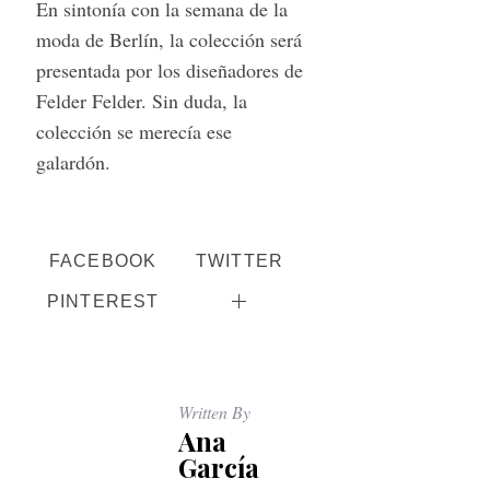
En sintonía con la semana de la
c
moda de Berlín, la colección será
h
presentada por los diseñadores de
f
o
Felder Felder. Sin duda, la
r
colección se merecía ese
:
galardón.
FACEBOOK
TWITTER
PINTEREST
Written By
Ana
García